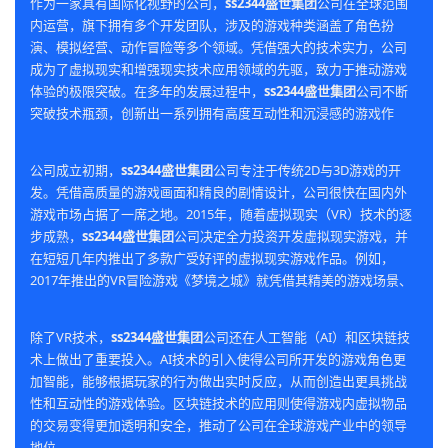
作为一家具有国际化视野的公司，
ss2344盛世集团
公司在全球范围
内运营，旗下拥有多个开发团队，涉及的游戏种类涵盖了角色扮
演、模拟经营、动作冒险等多个领域。凭借强大的技术实力，公司
成为了虚拟现实和增强现实技术应用领域的先驱，致力于推动游戏
体验的极限突破。在多年的发展过程中，
ss2344盛世集团
公司不断
突破技术瓶颈，创新出一系列拥有高度互动性和沉浸感的游戏作
品，深受全球玩家喜爱。
公司成立初期，
ss2344盛世集团
公司专注于传统2D与3D游戏的开
发。凭借高质量的游戏画面和精良的剧情设计，公司很快在国内外
游戏市场占据了一席之地。2015年，随着虚拟现实（VR）技术的逐
步成熟，
ss2344盛世集团
公司决定全力投资开发虚拟现实游戏，并
在短短几年内推出了多款广受好评的虚拟现实游戏作品。例如，
2017年推出的VR冒险游戏《梦境之城》就凭借其精美的游戏场景、
丰富的故事情节以及高度沉浸的互动体验，在全球范围内获得了多
个游戏奖项。
除了VR技术，
ss2344盛世集团
公司还在人工智能（AI）和区块链技
术上做出了重要投入。AI技术的引入使得公司所开发的游戏角色更
加智能，能够根据玩家的行为做出实时反应，从而创造出更具挑战
性和互动性的游戏体验。区块链技术的应用则使得游戏内虚拟物品
的交易变得更加透明和安全，推动了公司在全球游戏产业中的领导
地位。