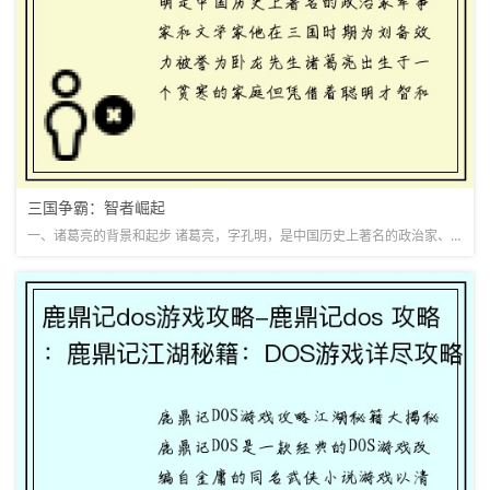
三国争霸：智者崛起
一、诸葛亮的背景和起步 诸葛亮，字孔明，是中国历史上著名的政治家、军事家和文学家，他在三国时期为刘备效力，被誉为“卧龙先生”。诸葛亮出生于一个贫寒的家庭，但凭借着聪明才智和勤奋努力，逐渐崭露头角。在刘...