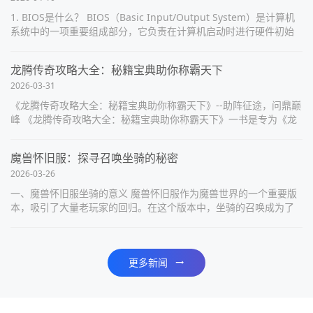
1. BIOS是什么？ BIOS（Basic Input/Output System）是计算机
系统中的一项重要组成部分，它负责在计算机启动时进行硬件初始
化和自检，以及提供基本的输入输出功能。BIOS通...
龙腾传奇攻略大全：秘籍宝典助你称霸天下
2026-03-31
《龙腾传奇攻略大全：秘籍宝典助你称霸天下》--助阵征途，问鼎巅
峰 《龙腾传奇攻略大全：秘籍宝典助你称霸天下》一书是专为《龙
腾传奇》游戏打造的权威攻略宝典，它涵盖了游戏中的方方面面，
为玩家指引方向，助其...
魔兽怀旧服：探寻召唤坐骑的秘密
2026-03-26
一、魔兽怀旧服坐骑的意义 魔兽怀旧服作为魔兽世界的一个重要版
本，吸引了大量老玩家的回归。在这个版本中，坐骑的召唤成为了
玩家们追求的目标之一。坐骑不仅仅是一种交通工具，更是玩家实
力和荣誉的象征。拥有一匹...
更多新闻