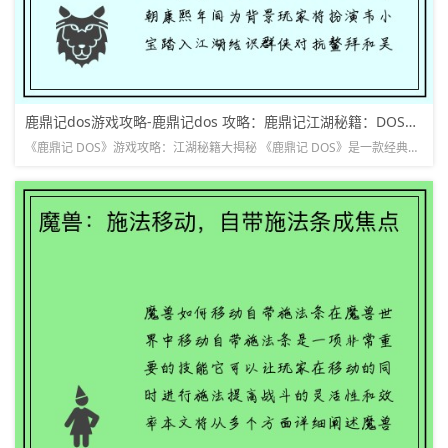
鹿鼎记dos游戏攻略-鹿鼎记dos 攻略：鹿鼎记江湖秘籍：DOS游戏详尽攻略
《鹿鼎记 DOS》游戏攻略：江湖秘籍大揭秘 《鹿鼎记 DOS》是一款经典的 DOS 游戏，改编自金庸的同名武侠小说。游戏以清朝康熙年间为背景，玩家将扮演韦小宝，踏入江湖，结识群侠，对抗鳌拜和吴三桂。本...