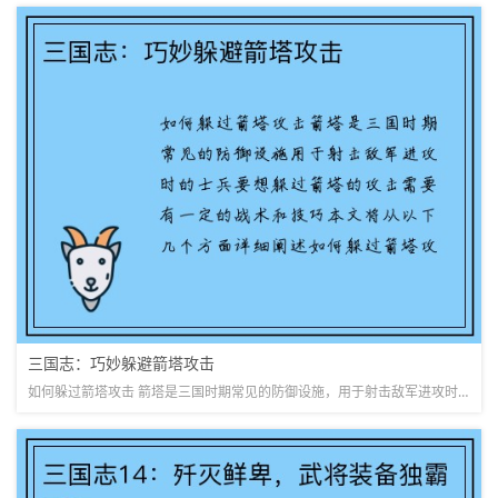
三国志：巧妙躲避箭塔攻击
如何躲过箭塔攻击 箭塔是三国时期常见的防御设施，用于射击敌军进攻时的士兵。要想躲过箭塔的攻击，需要有一定的战术和技巧。本文将从以下几个方面详细阐述如何躲过箭塔攻击。 了解箭塔的射程和攻击方式 要了解箭...