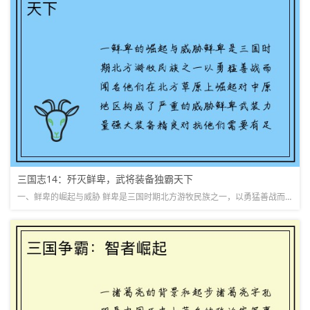
三国志14：歼灭鲜卑，武将装备独霸天下
一、鲜卑的崛起与威胁 鲜卑是三国时期北方游牧民族之一，以勇猛善战而闻名。他们在北方草原上崛起，对中原地区构成了严重的威胁。鲜卑武装力量强大，装备精良，对抗他们需要有足够的武将和装备。s&#x...