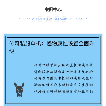
案例中心
CASE
SHAANXI WEI LAI FU HAO NETWORK TECHNOLOGY